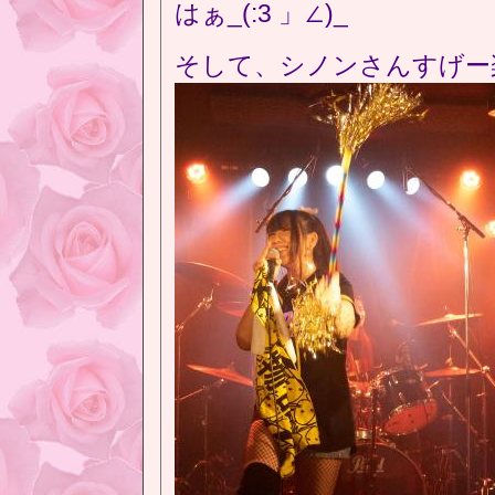
はぁ_(:3 」∠)_
そして、シノンさんすげー楽し