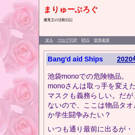
まりゅーぶろぐ
魔竜王の活動日記
戻る
ブログTOP
RSS
管理者用
Bang'd aid Ships
202
池袋monoでの危険物品。
monoさんは取っ手を変
マスクも義務らしい。だが
ないので、ここは物品タオ
か学生闘争みたい？
いつも通り最前に出るが・